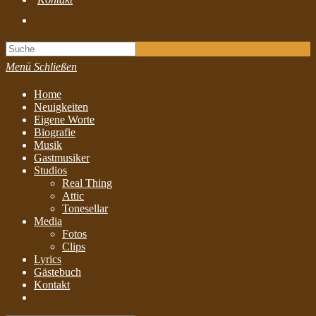
Toggle
website
search
Menü
Schließen
Home
Neuigkeiten
Eigene Worte
Biografie
Musik
Gastmusiker
Studios
Real Thing
Attic
Tonesellar
Media
Fotos
Clips
Lyrics
Gästebuch
Kontakt
Toggle
website