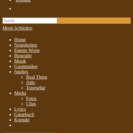
Toggle
website
search
Menü
Schließen
Home
Neuigkeiten
Eigene Worte
Biografie
Musik
Gastmusiker
Studios
Real Thing
Attic
Tonesellar
Media
Fotos
Clips
Lyrics
Gästebuch
Kontakt
Toggle
website